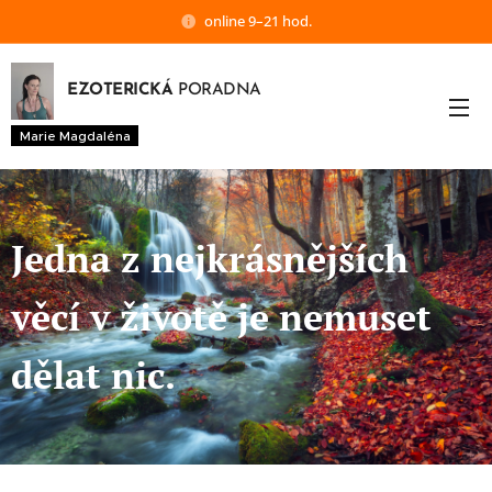
online 9–21 hod.
EZOTERICKÁ
PORADNA
Marie Magdaléna
Jedna z nejkrásnějších
věcí v životě je nemuset
dělat nic.