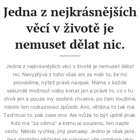
Jedna z nejkrásnějších
věcí v životě je
nemuset dělat nic.
Jedna z nejkrásnějších věcí v životě je nemuset dělat
nic. Nevyplývá z toho však ani za mák to, že nic
provádíme, nýbrž právě naopak. Máme v každé
sekundě možnost volby konat jen a právě to, co v tu
chvíli jen a pouze my osobně chceme, po čem toužíme,
nikoliv ten rozkazovací způsob. Ano, většina to tak má.
Teď musí to, pak zase ono. Ale může to být úplně jinak.
Kdo má "za ušima" a komu je souzeno, ten najde
cestu. Někdo rychleji, jiný pomaleji. Jedno je však jisté,
bez vlastního přičinění se nakonec vše rozplyne jako