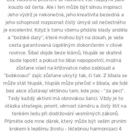
kouzlo od čerta. Ale i ten může být silnou inspirací.
Jeho výdrž je nekonečná, jeho kreativita bezedná a
jeho schopnost rozpoznat čistý úmysl od nečestného
je excelentní. Když k tomu všemu přidáte klady anděla
a "božské dary", které mohou být na dosah, je vaše
cesta garantovaná úspěšným dokončením v cílové
rovince. Šibal dojde beze šrámů, hlupák se drahně
bude lopotit a pokud ho šibal nepopostrčí, možná
zůstane viset na křižovatce nebo zabloudí a
"bobkovací" zajíc zůstane ukrytý tak, či tak. Z šibala se
může stát hlupák, hlupák může přerůst v šibala, ale lidé
bez akce zůstávají většinou tam, kde jsou - "za pecí".
Tedy každý aktivní má obrovskou šanci. Vždy je to
otázka strategie, priorit, věrnost záměru a čistý štít na
tenkém ledu při dodržování vesmírných zákonů.
Přijměte ode mne dárek, který může být vaším prvním
krokem k lepšímu životu - léčebnou harmonizaci 4