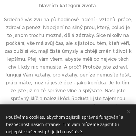
hlavních kategorií života.
Srdečně vás zvu na půlhodinové ladění - vztahů, práce,
zdraví a peněz. Napojení na silný prou, který, polud je
to jenom trochu možné, dělá zázraky. Sice nikoliv na
počkání, vše má svůj čas, ale s jistotou těm, kteří věří,
zaslouží si víc, mají čisté úmysly a chtějí změnit život k
lepšímu. Přeji vám všem, abyste měli co nejvíce těch
chvil, kdy nic nemusíte, A proč? Protože jste zdraví,
fungují Vám vztahy, pro vztahy, peníze nemusíte řešit,
práci máte, možná ještě épe - jako koníčka. Je to tím,
že jste již na té správně vlně a splýváte. Našli jste
správný klíč a nalezli kód. Rozluštili jste tajemnou
rovnici a už tzv. víte. Kdo pochopil, může a také je je
nesmírně vděčný a žije v radosti. Přeji Vám ať si
Používáme cookies, abychom zajistili správné fungování a
můžete užívat pohodu, klid, lásku a pocit bezmezného
bezpečnost našich stránek. Tím vám můžeme zajistit tu
štěstí. A také schopnost uvědomění že jste, můžete a
nejlepší zkušenost při jejich návštěvě.