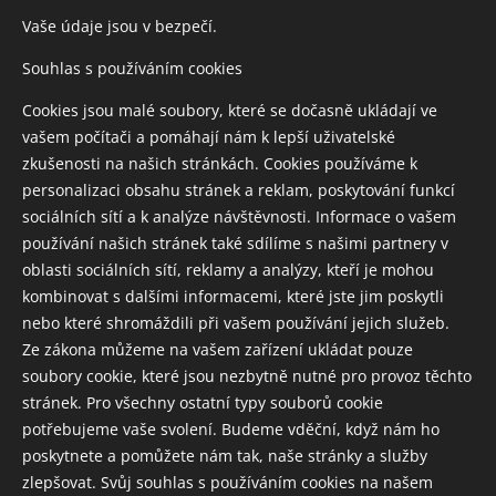
máte. Přeji vám všem ať jste každým dnem tím lepších
Vaše údaje jsou v bezpečí.
svým JÁ. Ať fantazie protéká spolu s Vaší životodárnou
silou a stane se urychlovačem Vašeho růstu. Ať radost
Souhlas s používáním cookies
přehluší bolest, úsměv vytlačí vrásky z čela a celá duše,
Cookies jsou malé soubory, které se dočasně ukládají ve
jako by říci chtěla. Je to báječné, vesmíre díky.
vašem počítači a pomáhají nám k lepší uživatelské
zkušenosti na našich stránkách. Cookies používáme k
Cena za službu je 220,- Kč
personalizaci obsahu stránek a reklam, poskytování funkcí
sociálních sítí a k analýze návštěvnosti. Informace o vašem
používání našich stránek také sdílíme s našimi partnery v
oblasti sociálních sítí, reklamy a analýzy, kteří je mohou
kombinovat s dalšími informacemi, které jste jim poskytli
nebo které shromáždili při vašem používání jejich služeb.
Ze zákona můžeme na vašem zařízení ukládat pouze
soubory cookie, které jsou nezbytně nutné pro provoz těchto
stránek. Pro všechny ostatní typy souborů cookie
potřebujeme vaše svolení. Budeme vděční, když nám ho
poskytnete a pomůžete nám tak, naše stránky a služby
zlepšovat. Svůj souhlas s používáním cookies na našem