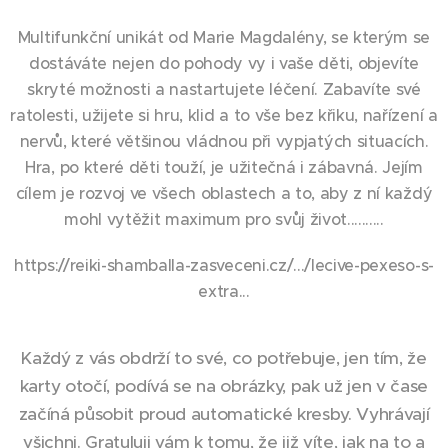
Multifunkční unikát od Marie Magdalény, se kterým se
dostáváte nejen do pohody vy i vaše děti, objevíte
skryté možnosti a nastartujete léčení. Zabavíte své
ratolesti, užijete si hru, klid a to vše bez křiku, nařízení a
nervů, které většinou vládnou při vypjatých situacích.
Hra, po které děti touží, je užitečná i zábavná. Jejím
cílem je rozvoj ve všech oblastech a to, aby z ní každý
mohl vytěžit maximum pro svůj život..........
https://reiki-shamballa-zasveceni.cz/.../lecive-pexeso-s-
extra...
Každý z vás obdrží to své, co potřebuje, jen tím, že
karty otočí, podívá se na obrázky, pak už jen v čase
začíná působit proud automatické kresby. Vyhrávají
všichni. Gratuluji vám k tomu, že již víte, jak na to a