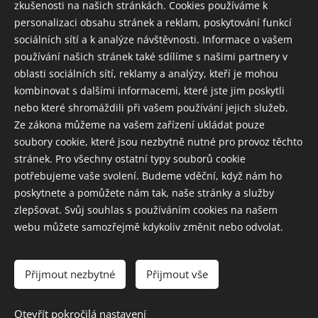
zkušenosti na našich stránkách. Cookies používáme k
personalizaci obsahu stránek a reklam, poskytování funkcí
sociálních sítí a k analýze návštěvnosti. Informace o vašem
používání našich stránek také sdílíme s našimi partnery v
oblasti sociálních sítí, reklamy a analýzy, kteří je mohou
kombinovat s dalšími informacemi, které jste jim poskytli
nebo které shromáždili při vašem používání jejich služeb.
Ze zákona můžeme na vašem zařízení ukládat pouze
soubory cookie, které jsou nezbytně nutné pro provoz těchto
stránek. Pro všechny ostatní typy souborů cookie
potřebujeme vaše svolení. Budeme vděční, když nám ho
poskytnete a pomůžete nám tak, naše stránky a služby
zlepšovat. Svůj souhlas s používáním cookies na našem
NERO CENTRUM s.r.o., IČO 6146754, Praha 8 Libeň, U Slovanky
webu můžete samozřejmě kdykoliv změnit nebo odvolat.
268/7
obchodní podmínky
Přijmout nezbytné
Přijmout vše
Otevřít pokročilá nastavení