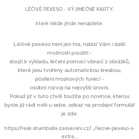
LÉČIVÉ PEXESO - VÝJIMEČNÉ KARTY,
které nikde jinde nenajdete.
Léčivé pexeso není jen hra, nabízí Vám i další
možnosti použití -
slouží k výkladu, léčení pomocí vibrací z obrázků,
které jsou tvořeny automatickou kresbou,
posílení mozkových funkcí -
osobní rozvoj na nejvyšší úrovni.
Pokud již v tuto chvíli toužíte po novince, kterou
byste již rádi měli u sebe, odkaz na prodejní formulář
je zde:
https://reiki-shamballa-zasveceni.cz/.../lecive-pexeso-s-
extra...