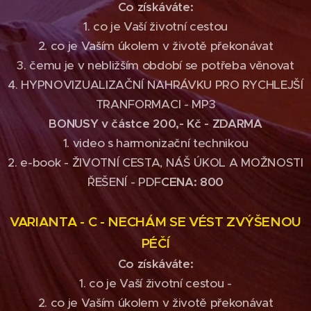
Co získáváte:
1. co je Vaší životní cestou
2. co je Vaším úkolem v životě překonávat
3. čemu je v nebližším období se potřeba věnovat
4. HYPNOVIZUALIZAČNÍ NAHRÁVKU PRO RYCHLEJŠÍ
TRANFORMACI - MP3
BONUSY
v částce 200,- Kč -
ZDARMA
1. video s harmonizační technikou
2. e-book - ŽIVOTNÍ CESTA, NÁŠ ÚKOL A MOŽNOSTI
ŘEŠENÍ - PDF
CENA: 8
00
VARIANTA - C -
NECHÁM SE VÉST ZVÝŠENOU
PÉČÍ
Co získáváte:
1. co je Vaší životní cestou -
2. co je Vaším úkolem v životě překonávat