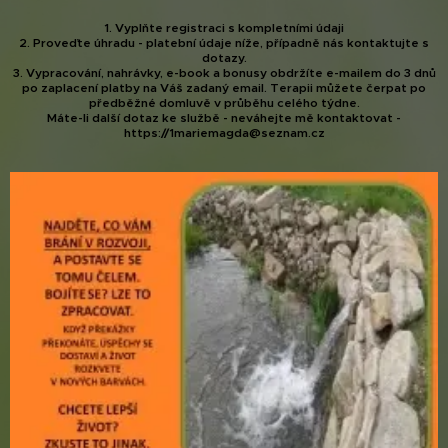
1. Vyplňte registraci s kompletními údaji
2. Proveďte úhradu - platební údaje níže, případně nás kontaktujte s
dotazy.
3. Vypracování, nahrávky, e-book a bonusy obdržíte e-mailem do 3 dnů
po zaplacení platby na Váš zadaný email. Terapii můžete čerpat po
předběžné domluvě v průběhu celého týdne.
Máte-li další dotaz ke službě - neváhejte mě kontaktovat -
https://1mariemagda@seznam.cz