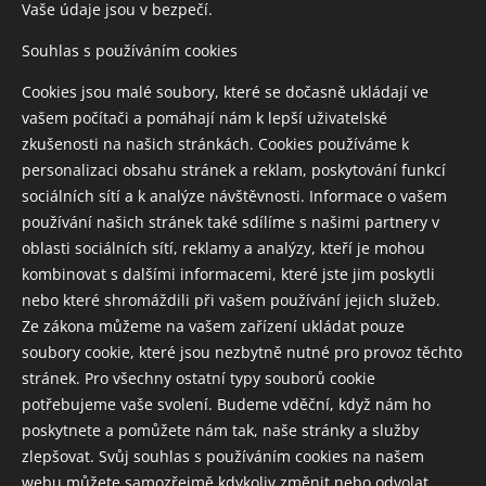
Vaše údaje jsou v bezpečí.
Souhlas s používáním cookies
Odeslat
Cookies jsou malé soubory, které se dočasně ukládají ve
vašem počítači a pomáhají nám k lepší uživatelské
PLATEBNÍ ÚDAJE:
ČÁSTKU, PROSÍM,
zkušenosti na našich stránkách. Cookies používáme k
UHRAĎTE NA -
personalizaci obsahu stránek a reklam, poskytování funkcí
č.ú.:
2200612924
kód banky 2010 Fio
sociálních sítí a k analýze návštěvnosti. Informace o vašem
Po připsání úhrady na účet
používání našich stránek také sdílíme s našimi partnery v
obdržíte fakturu,
oblasti sociálních sítí, reklamy a analýzy, kteří je mohou
do 3 dnů pak vaši vyhotovenou objednávku,
kombinovat s dalšími informacemi, které jste jim poskytli
do poznámky uveďte:
vaše jméno a e-mail
nebo které shromáždili při vašem používání jejich služeb.
a službu nebo produkt, který objednáváte.
Ze zákona můžeme na vašem zařízení ukládat pouze
soubory cookie, které jsou nezbytně nutné pro provoz těchto
stránek. Pro všechny ostatní typy souborů cookie
potřebujeme vaše svolení. Budeme vděční, když nám ho
poskytnete a pomůžete nám tak, naše stránky a služby
zlepšovat. Svůj souhlas s používáním cookies na našem
NERO CENTRUM s.r.o., IČO 6146754, Praha 8 Libeň, U Slovanky
webu můžete samozřejmě kdykoliv změnit nebo odvolat.