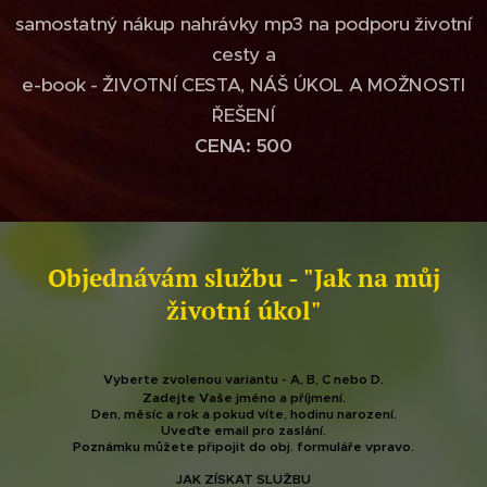
samostatný nákup nahrávky mp3 na podporu životní
cesty a
e-book - ŽIVOTNÍ CESTA, NÁŠ ÚKOL A MOŽNOSTI
ŘEŠENÍ
CENA: 500
Objednávám službu - "Jak na můj
životní úkol"
Vyberte zvolenou variantu - A, B, C nebo D.
Zadejte Vaše jméno a příjmení.
Den, měsíc a rok a pokud víte, hodinu narození.
Uveďte email pro zaslání.
Poznámku můžete připojit do obj. formuláře vpravo.
JAK ZÍSKAT SLUŽBU