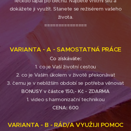
leckdo lapal po dechu. Najdete vnitřní sílu a
dokážete ji využít. Stanete se režisérem vašeho
života.
===============
VARIANTA - A -
SAMOSTATNÁ PRÁCE
Co získáváte:
1. co je Vaší životní cestou
2. co je Vaším úkolem v životě překonávat
3. čemu je v nebližším období se potřeba věnovat
BONUSY v částce 150,- Kč - ZDARMA
1. video s harmonizační technikou
CENA: 6
00
VARIANTA - B -
RÁD/A VYUŽIJI POMOC