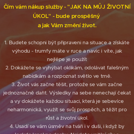
Čím vám nákup služby - "JAK NA MŮJ ŽIVOTNÍ
ÚKOL" - bude prospěšný
a jak Vám změní život.
1. Budete schopni být připraveni na situace a získáte
výhodu - trumfy máte v ruce a navíc i víte, jak
nejlépe je použít
2. Dokážete se vyhýbat oklikám, odolávat falešným
nabídkám a rozpoznat světlo ve tmě.
3. Život vás začne těšit, protože se vám začne
jednoznačně dařit. Výsledky na sebe nenechají čekat
a vy dokážete každou situaci, která je sebevíce
neharmonická, využít se svůj prospěch, a těžit pro
růst a životní úkol.
4. Usadí se vám úsměv na tváři i v duši, i když by