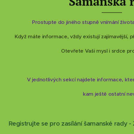
Šamanská 
Prostupte do jiného stupně vnímání života
Když máte informace, vždy existují zajímavější, př
Otevřete Vaši mysl i srdce pro
V jednotlivých sekcí najdete informace, kt
kam ještě ostatní nev
Registrujte se pro zasílání šamanské rady 