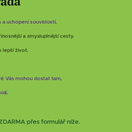
rada
 a uchopení souvislostí.
ínosnější a smysluplnější cesty.
 lepší život.
eré Vás mohou dostat tam,
idí.
- ZDARMA přes formulář níže.