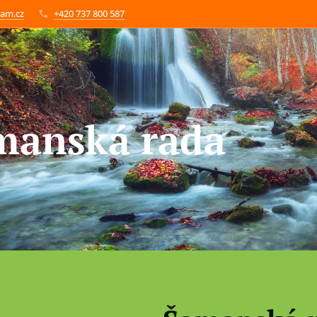
am.cz
+420 737 800 587
manská rada