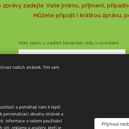
 zprávy zadejte Vaše jméno, příjmení, případně 
Můžete připojit i krátkou zprávu, 
Mám zájem o zasílání šamanské rady s novinkami
ečnost našich stránek. Tím vám
E-mail
Zpráva
počítači a pomáhají nám k lepší
k personalizaci obsahu stránek a
osti. Informace o vašem používání
Přijmout nez
 sítí, reklamy a analýzy, kteří je