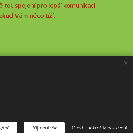
tel. spojení pro lepší komunikaci.
pokud Vám něco tíží.
bytné
Přijmout vše
Otevřít pokročilá nastavení