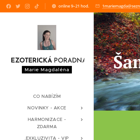
online 9–21 hod.
1mariemagda@sezn
Ša
EZOTERICKÁ
PORADNA
Marie Magdaléna
CO NABÍZÍM
NOVINKY - AKCE
HARMONIZACE -
ZDARMA
.EXKLUZIVITA - VIP