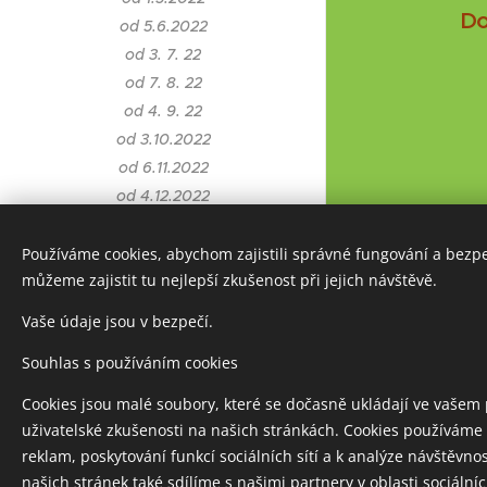
Do
od 5.6.2022
od 3. 7. 22
od 7. 8. 22
od 4. 9. 22
od 3.10.2022
od 6.11.2022
od 4.12.2022
2023
od 9.1.2023
Používáme cookies, abychom zajistili správné fungování a bezp
můžeme zajistit tu nejlepší zkušenost při jejich návštěvě.
od 6.3.2023
od 3.4.2023
Vaše údaje jsou v bezpečí.
od 8.5.2023
Souhlas s používáním cookies
Šamanská rada od 5.6.
Od 3.7.2023 šamanská
Cookies jsou malé soubory, které se dočasně ukládají ve vašem 
rada od MM
uživatelské zkušenosti na našich stránkách. Cookies používáme 
Rok 2014 - 2021
reklam, poskytování funkcí sociálních sítí a k analýze návštěvn
Kopie z 2022
našich stránek také sdílíme s našimi partnery v oblasti sociálních