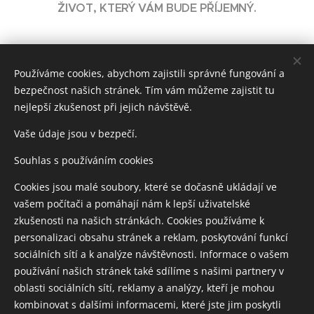
ŽIVOT, KTERÝ VÁM BUDE PŘÍJEMNÝ.
Během devíti měsíců se v těle matky
Používáme cookies, abychom zajistili správné fungování a
vyvíjí páteř i všechny ostatní orgány. V tomto období
bezpečnost našich stránek. Tím vám můžeme zajistit tu
se do plodu ukládají veškeré emocionální zážitky, které
nejlepší zkušenost při jejich návštěvě.
matka prožívá
Vaše údaje jsou v bezpečí.
- a to je právě ten velký problém.
Prenatální vlivy pak později ovlivňují celý život jedince
Souhlas s používáním cookies
a ten vlastně vůbec netuší, odkud přišly.
Cookies jsou malé soubory, které se dočasně ukládají ve
Zápasí se životem, situacemi, které nezvládá a se svým
vašem počítači a pomáhají nám k lepší uživatelské
životem si neví rady.
zkušenosti na našich stránkách. Cookies používáme k
Tomu je potřeba udělat přítrž.
personalizaci obsahu stránek a reklam, poskytování funkcí
Zbavit se všeho, co nás tíží a metodou, která je navíc
sociálních sítí a k analýze návštěvnosti. Informace o vašem
nenáročná a velmi příjemná.
používání našich stránek také sdílíme s našimi partnery v
Metamorfní technika vládne přeměně.
oblasti sociálních sítí, reklamy a analýzy, kteří je mohou
Hýčkejte sami sebe a dopřejte si krásný život bez
kombinovat s dalšími informacemi, které jste jim poskytli