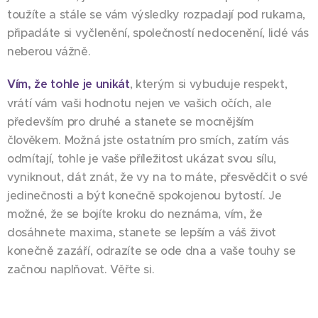
toužíte a stále se vám výsledky rozpadají pod rukama,
připadáte si vyčlenění, společností nedocenění, lidé vás
neberou vážně.
Vím, že tohle je unikát
, kterým si vybuduje respekt,
vrátí vám vaši hodnotu nejen ve vašich očích, ale
především pro druhé a stanete se mocnějším
člověkem. Možná jste ostatním pro smích, zatím vás
odmítají, tohle je vaše příležitost ukázat svou sílu,
vyniknout, dát znát, že vy na to máte, přesvědčit o své
jedinečnosti a být konečně spokojenou bytostí. Je
možné, že se bojíte kroku do neznáma, vím, že
dosáhnete maxima, stanete se lepším a váš život
konečně zazáří, odrazíte se ode dna a vaše touhy se
začnou naplňovat. Věřte si.