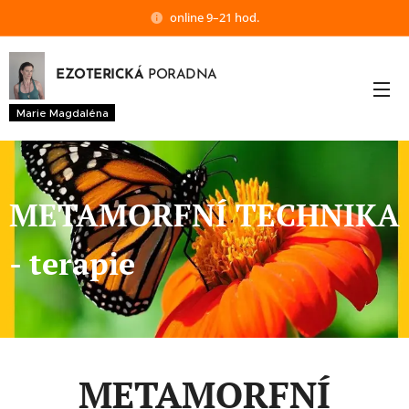
online 9–21 hod.
EZOTERICKÁ
PORADNA
Marie Magdaléna
METAMORFNÍ TECHNIKA
- terapie
METAMORFNÍ