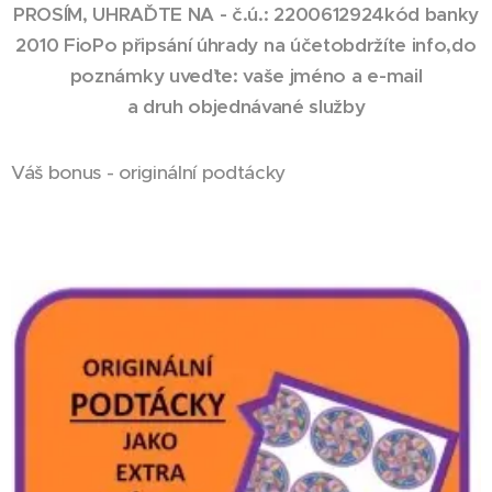
PROSÍM, UHRAĎTE NA -
č.ú.:
2200612924
kód banky
2010 Fio
Po připsání úhrady na účet
obdržíte info,
do
poznámky uveďte:
vaše jméno a e-mail
a druh objednávané služby
Váš bonus - originální podtácky