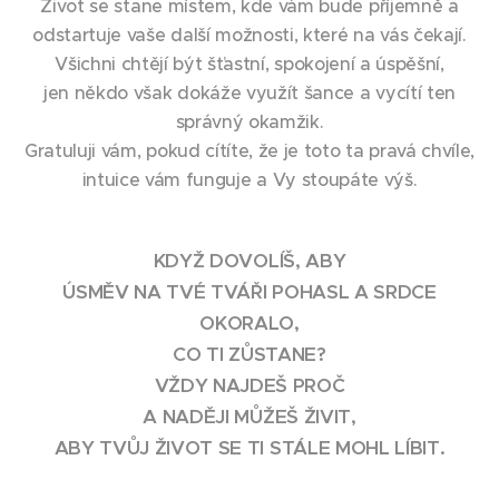
Život se stane místem, kde vám bude příjemně a
odstartuje vaše další možnosti, které na vás čekají.
Všichni chtějí být šťastní, spokojení a úspěšní,
jen někdo však dokáže využít šance a vycítí ten
správný okamžik.
Gratuluji vám, pokud cítíte, že je toto ta pravá chvíle,
intuice vám funguje a Vy stoupáte výš.
KDYŽ DOVOLÍŠ, ABY
ÚSMĚV NA TVÉ TVÁŘI POHASL A SRDCE
OKORALO,
CO TI ZŮSTANE?
VŽDY NAJDEŠ PROČ
A NADĚJI MŮŽEŠ ŽIVIT,
ABY TVŮJ ŽIVOT SE TI STÁLE MOHL LÍBIT.