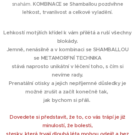
snahám.
KOMBINACE se Shamballou
pozdvihne
lehkost, trvanlivost a celkové vyladění.
Lehkostí motýlích křídel k vám přilétá a ruší všechny
blokády.
Jemně, nenásilně a v kombinaci se SHAMBALLOU
se METAMORFNÍ TECHNIKA
stává naprosto unikátní v léčení toho, s čím si
nevíme rady.
Prenatální otisky a jejich nepříjemné důsledky je
možné zrušit a začít konečně tak,
jak bychom si přáli.
Dovedete si představit, že to, co vás trápí je již
minulostí, že bolesti,
stesky, která trvají dlouhá léta mohou odejít a bez