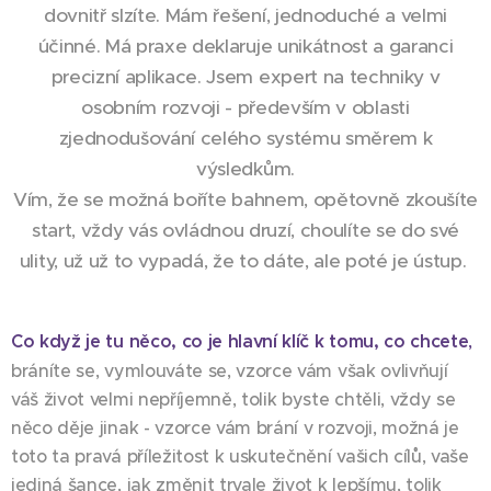
dovnitř slzíte. Mám řešení, jednoduché a velmi
účinné. Má praxe deklaruje unikátnost a garanci
precizní aplikace. Jsem expert na techniky v
osobním rozvoji - především v oblasti
zjednodušování celého systému směrem k
výsledkům.
Vím, že se možná boříte bahnem, opětovně zkoušíte
start, vždy vás ovládnou druzí, choulíte se do své
ulity, už už to vypadá, že to dáte, ale poté je ústup.
Co když je tu něco, co je hlavní klíč k tomu, co chcete
,
bráníte se, vymlouváte se, vzorce vám však ovlivňují
váš život velmi nepříjemně, tolik byste chtěli, vždy se
něco děje jinak - vzorce vám brání v rozvoji, možná je
toto ta pravá příležitost k uskutečnění vašich cílů, vaše
jediná šance, jak změnit trvale život k lepšímu, tolik