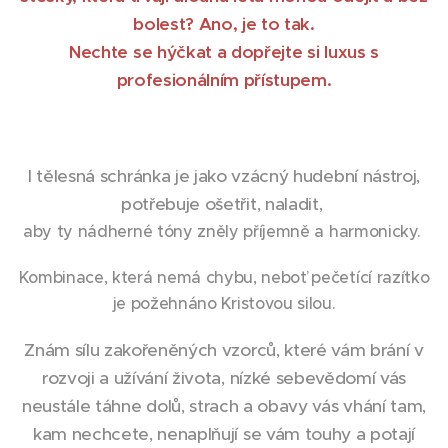
bolest? Ano, je to tak.
Nechte se hýčkat a dopřejte si luxus s
profesionálním přístupem.
I tělesná schránka je jako vzácný hudební nástroj,
potřebuje ošetřit, naladit,
aby ty nádherné tóny zněly příjemně a harmonicky.
Kombinace, která nemá chybu, neboť pečetící razítko
je požehnáno Kristovou silou.
Znám sílu zakořeněných vzorců, které vám brání v
rozvoji a užívání života, nízké sebevědomí vás
neustále táhne dolů, strach a obavy vás vhání tam,
kam nechcete, nenaplňují se vám touhy a potají