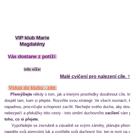
VIP klub Marie
Magdalény
Vás dostane z potíží
info níže:
Malé cvičení pro nalezení cíle.
Ten
Vstup do klubu - zde:
Přemýšlejte
někdy o tom, jak a kterými prostředky dosáhnout cíle, který 
dospět tam, kam si přejete. Rozviňte svou strategii. Ve všech rovinách, k
napadnou, procvičujte schopnost zacílit. Nechejte svého ducha, aby dosáh
nebezpečí a překážky této cesty - toto umění duchovního
zacílení
vám p
toho, co si přejete.
Vypořádejte se zevrubně a zásadně se svými záměry, plánujte přesně,
napněte svůj pomyslný luk a vystřelte svůj duchovní šíp: ten je nyní na ce