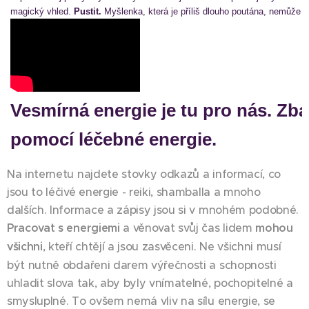
magický vhled.
Pustit.
Myšlenka, která je příliš dlouho poutána, nemůže 
Vesmírná energie je tu pro nás. Zba
pomocí léčebné energie.
Na internetu najdete stovky odkazů a informací, co
jsou to léčivé energie - reiki, shamballa a mnoho
dalších. Informace a zápisy jsou si v mnohém podobné.
Pracovat s energiemi
a věnovat svůj čas lidem
mohou
všichni
, kteří chtějí a jsou zasvěceni. Ne všichni musí
být nutně obdařeni darem výřečnosti a schopnosti
uhladit slova tak, aby byly vnímatelné, pochopitelné a
smysluplné. To ovšem nemá vliv na sílu energie, se