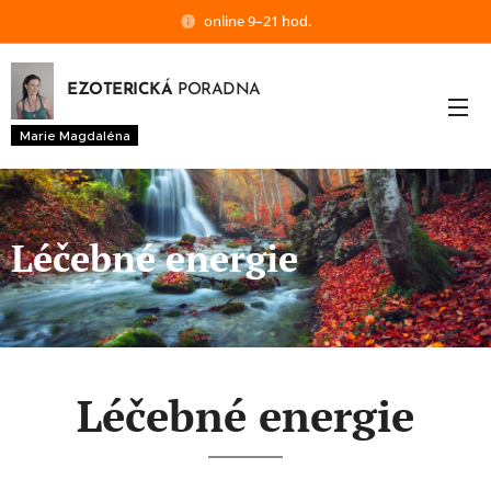
online 9–21 hod.
EZOTERICKÁ
PORADNA
Marie Magdaléna
Léčebné energie
Léčebné energie