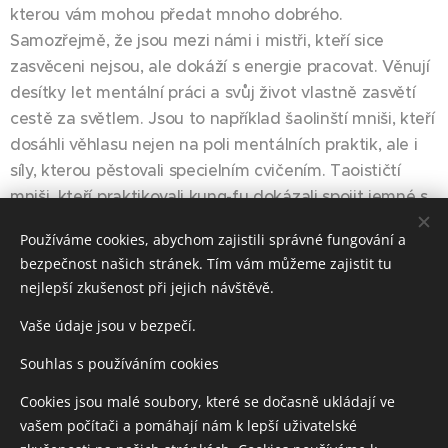
kterou vám mohou předat mnoho dobrého.
Samozřejmě, že jsou mezi námi i mistři, kteří sice
zasvěceni nejsou, ale dokáží s energie pracovat. Věnují
desítky let mentální práci a svůj život vlastně zasvětí
cestě za světlem. Jsou to například šaolinští mniši, kteří
dosáhli věhlasu nejen na poli mentálních praktik, ale i
síly, kterou pěstovali specielním cvičením. Taoističtí
mniši, kteří praktikovali kung-fu dokázali spojit jemné s
tvrdým a silné se slabým. Prostřednictvím teorie jin a
Používáme cookies, abychom zajistili správné fungování a
jang pochopili, že fungování všeho je podmíněno
bezpečnost našich stránek. Tím vám můžeme zajistit tu
harmonií. Léčebné energie nám pomáhají harmonizovat
nejlepší zkušenost při jejich návštěvě.
tělo a duši a s jejich pomocí můžeme najít lepší bytí.
Cítíme se šťastnější, vyrovnanější a v srdci nám tepe
Vaše údaje jsou v bezpečí.
bezpodmínečná láska.
Souhlas s používáním cookies
Je velký rozdíl v životě před a po zasvěcení. To vám
Cookies jsou malé soubory, které se dočasně ukládají ve
řekne každý, kdo ten pocit zažil. Jeho vnitřní já se
vašem počítači a pomáhají nám k lepší uživatelské
blaženě usmívá a tiše se tulí k modrému obláčku,